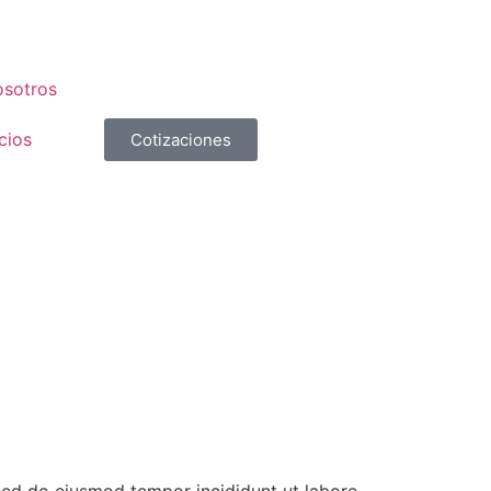
osotros
cios
Cotizaciones